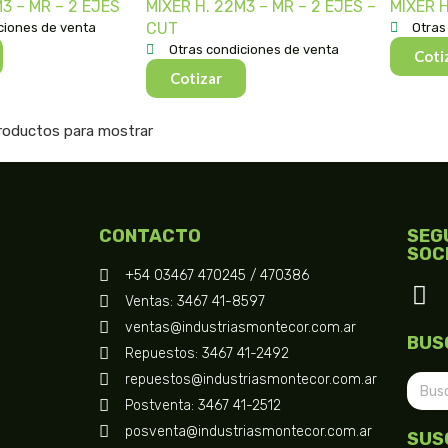
3 – MR – 2 EJES
MIXER H. 22M3 – MR – 2 EJES –
MIXER H
CUT
ciones de venta
Otras
Otras condiciones de venta
Coti
Cotizar
roductos para mostrar
CONTACTO
SEG
SOC
+54 03467 470245 / 470386
Ventas: 3467 41-8597
ventas@industriasmontecor.com.ar
BUS
Repuestos: 3467 41-2492
repuestos@industriasmontecor.com.ar
Postventa: 3467 41-2512
posventa@industriasmontecor.com.ar
SUS