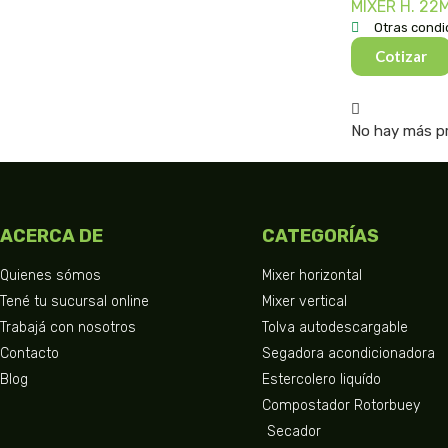
MIXER H. 22M
Otras condi
Cotizar
No hay más p
ACERCA DE
CATEGORÍAS
Quienes sómos
Mixer horizontal
Tené tu sucursal online
Mixer vertical
Trabajá con nosotros
Tolva autodescargable
Contacto
Segadora acondicionadora
Blog
Estercolero liquído
Compostador Rotorbuey
Secador