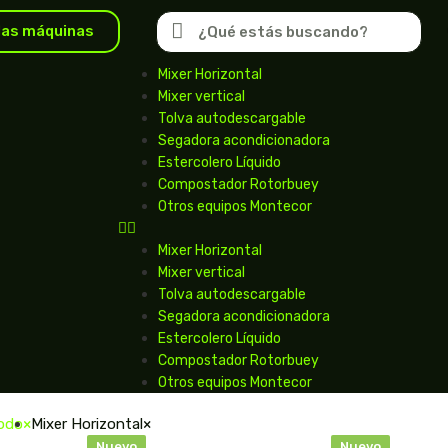
las máquinas
Mixer Horizontal
Mixer vertical
Tolva autodescargable
Segadora acondicionadora
Estercolero Líquido
Compostador Rotorbuey
Otros equipos Montecor
Mixer Horizontal
Mixer vertical
Tolva autodescargable
Segadora acondicionadora
Estercolero Líquido
Compostador Rotorbuey
Otros equipos Montecor
todo
×
Mixer Horizontal
×
Nuevo
Nuevo