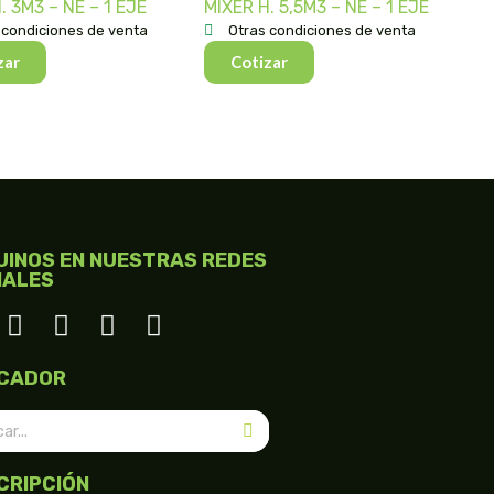
. 3M3 – NE – 1 EJE
MIXER H. 5,5M3 – NE – 1 EJE
 condiciones de venta
Otras condiciones de venta
zar
Cotizar
UINOS EN NUESTRAS REDES
IALES
CADOR
CRIPCIÓN