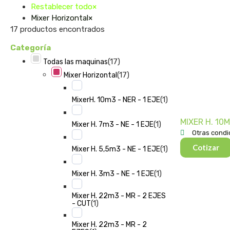
Restablecer todo
×
Mixer Horizontal
×
17
productos encontrados
Categoría
(
17
)
Todas las maquinas
(
17
)
Mixer Horizontal
(
1
)
MixerH. 10m3 - NER - 1 EJE
MIXER H. 10M
(
1
)
Mixer H. 7m3 - NE - 1 EJE
Otras condi
Cotizar
(
1
)
Mixer H. 5,5m3 - NE - 1 EJE
(
1
)
Mixer H. 3m3 - NE - 1 EJE
Mixer H. 22m3 - MR - 2 EJES
(
1
)
- CUT
Mixer H. 22m3 - MR - 2