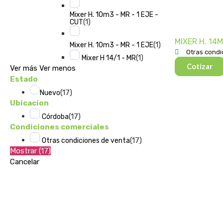
Mixer H. 10m3 - MR - 1 EJE -
(
1
)
CUT
MIXER H. 14M
(
1
)
Mixer H. 10m3 - MR - 1 EJE
Otras condi
(
1
)
Mixer H 14/1 - MR
Cotizar
Ver más
Ver menos
Estado
(
17
)
Nuevo
Ubicacion
(
17
)
Córdoba
Condiciones comerciales
(
17
)
Otras condiciones de venta
Mostrar
(
17
)
Cancelar