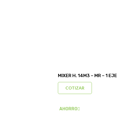
MIXER H. 14M3 – MR – 1 EJE
COTIZAR
AHORRO