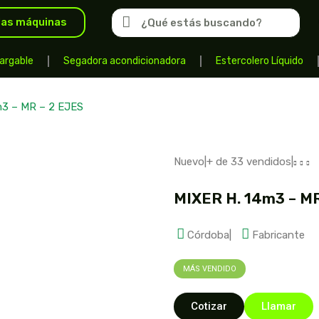
las máquinas
argable
Segadora acondicionadora
Estercolero Líquido
m3 – MR – 2 EJES
Nuevo
|
+ de 33 vendidos
|
MIXER H. 14m3 – MR
Córdoba
|
Fabricante
MÁS VENDIDO
Cotizar
Llamar