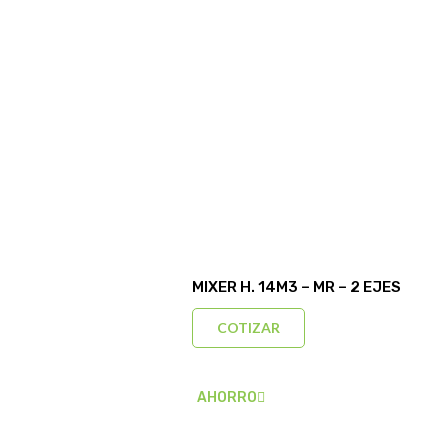
MIXER H. 14M3 – MR – 2 EJES
COTIZAR
AHORRO