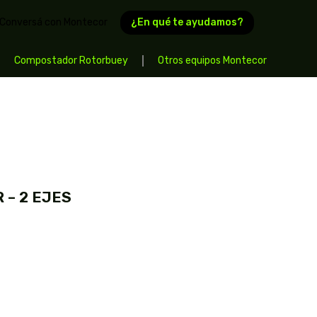
¿En qué te ayudamos?
Conversá con Montecor
Compostador Rotorbuey
Otros equipos Montecor
 – 2 EJES