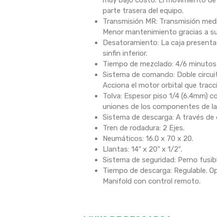
muy bajo costo. El movimiento de 
parte trasera del equipo.
Transmisión MR: Transmisión media
Menor mantenimiento gracias a su 
Desatoramiento: La caja presenta u
sinfin inferior.
Tiempo de mezclado: 4/6 minutos (
Sistema de comando: Doble circuito
Acciona el motor orbital que tracc
Tolva: Espesor piso 1/4 (6.4mm) c
uniones de los componentes de la 
Sistema de descarga: A través de d
Tren de rodadura: 2 Ejes.
Neumáticos: 16.0 x 70 x 20.
Llantas: 14″ x 20″ x 1/2″.
Sistema de seguridad: Perno fusib
Tiempo de descarga: Regulable. Opc
Manifold con control remoto.