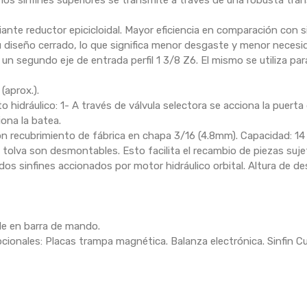
los sinfines superiores se transmite a través de una robusta tra
nte reductor epicicloidal. Mayor eficiencia en comparación con 
diseño cerrado, lo que significa menor desgaste y menor necesida
n segundo eje de entrada perfil 1 3/8 Z6. El mismo se utiliza par
aprox.).
 hidráulico: 1- A través de válvula selectora se acciona la puerta
iona la batea.
on recubrimiento de fábrica en chapa 3/16 (4.8mm). Capacidad: 1
tolva son desmontables. Esto facilita el recambio de piezas suje
os sinfines accionados por motor hidráulico orbital. Altura de de
le en barra de mando.
ionales: Placas trampa magnética. Balanza electrónica. Sinfin Cut