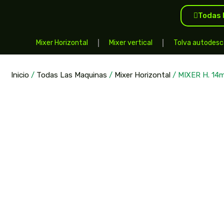
Todas 
Mixer Horizontal
Mixer vertical
Tolva autodesc
Inicio
/
Todas Las Maquinas
/
Mixer Horizontal
/ MIXER H. 14