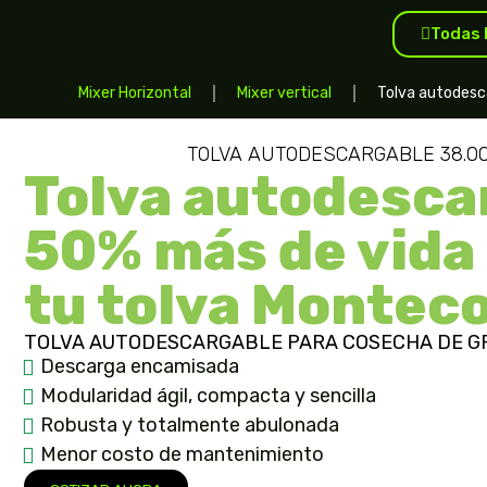
Todas 
Mixer Horizontal
Mixer vertical
Tolva autodesc
TOLVA AUTODESCARGABLE 38.00
Tolva autodesca
50% más de vida 
tu tolva Montec
TOLVA AUTODESCARGABLE PARA COSECHA DE G
Descarga encamisada
Modularidad ágil, compacta y sencilla
Robusta y totalmente abulonada
Menor costo de mantenimiento