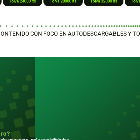
Tolva 24000 lts
Tolva 28000 lts
Tolva 32000 lts
Tolva
CONTENIDO CON FOCO EN AUTODESCARGABLES Y TOL
ero?