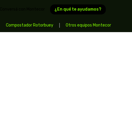
¿En qué te ayudamos?
Conversá con Montecor
Compostador Rotorbuey
Otros equipos Montecor