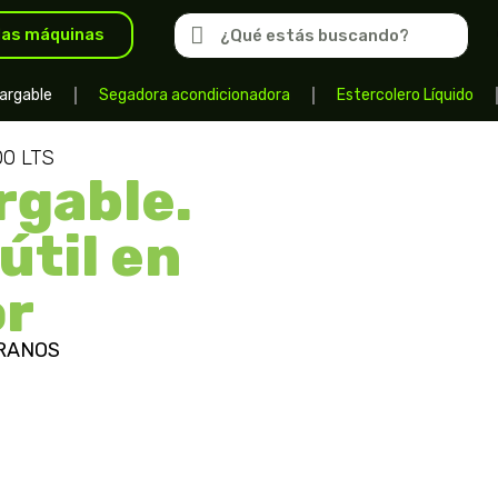
las máquinas
argable
Segadora acondicionadora
Estercolero Líquido
0 LTS
rgable.
útil en
or
RANOS