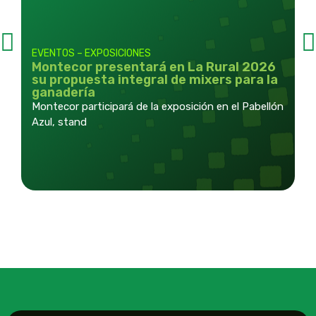
EVENTOS – EXPOSICIONES
E
Montecor presentará en La Rural 2026
M
su propuesta integral de mixers para la
u
ganadería
m
c
Montecor participará de la exposición en el Pabellón
La
Azul, stand