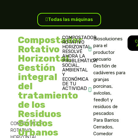
Todas las máquinas
Compostador
COMPOSTADOR
Biosoluciones
C
ROTATIVO
para el
Rotativo
HORIZONTAL.
RESOLVÉ
productor
Horizontal.
AHORA LA
pecuario
PROBLEMÁTICA
Gestión
SOCIAL,
Gestión de
AMBIENTAL
cadáveres para
integral
Y
ECONÓMICA
granjas
del
DE TU
porcinas,
ACTIVIDAD
tratamiento
avícolas,
feedlot y
de los
residuos de
Residuos
pescados
Para Barrios
Sólidos
COMPOSTADOR
Cerrados,
Urbanos
ROTATIVO
Comedor
HORIZONTAL