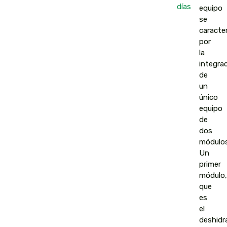
días
equipo
se
caracter
por
la
integra
de
un
único
equipo
de
dos
módulos
Un
primer
módulo,
que
es
el
deshidr