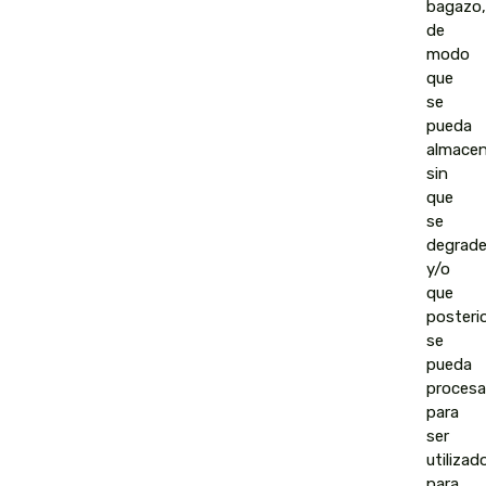
bagazo,
de
modo
que
se
pueda
almacen
sin
que
se
degrad
y/o
que
posteri
se
pueda
procesa
para
ser
utilizad
para