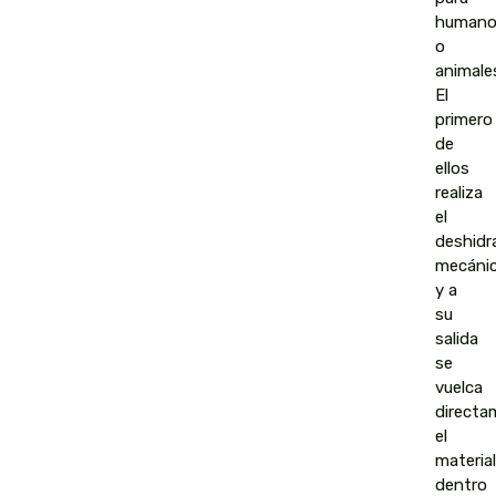
humano
o
animale
El
primero
de
ellos
realiza
el
deshidr
mecáni
y a
su
salida
se
vuelca
directa
el
material
dentro