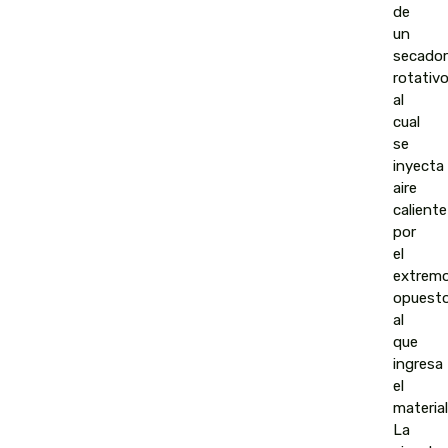
de
un
secador
rotativ
al
cual
se
inyecta
aire
caliente
por
el
extrem
opuest
al
que
ingresa
el
material
La