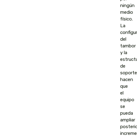
ningún
medio
físico.
La
configu
del
tambor
y la
estruct
de
soporte
hacen
que
el
equipo
se
pueda
ampliar
posteri
increm