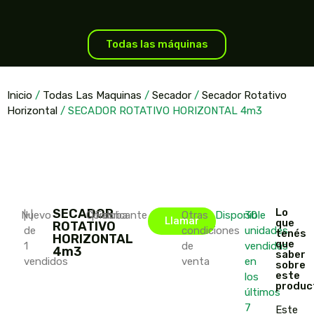
Todas las máquinas
Inicio
/
Todas Las Maquinas
/
Secador
/
Secador Rotativo
Horizontal
/ SECADOR ROTATIVO HORIZONTAL 4m3
SECADOR
Lo
Nuevo
|
+
|
Córdoba
|
Fabricante
Otras
Disponible
30
Llamar
que
ROTATIVO
de
condiciones
unidades
tenés
HORIZONTAL
que
1
de
vendidas
4m3
saber
vendidos
venta
en
sobre
este
los
produc
últimos
7
Este