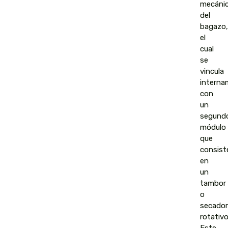
mecáni
del
bagazo,
el
cual
se
vincula
interna
con
un
segund
módulo
que
consist
en
un
tambor
o
secador
rotativo