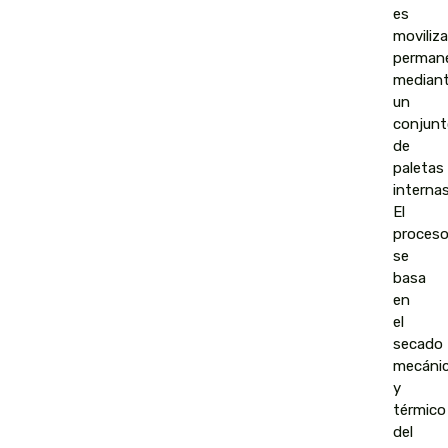
es
moviliz
perman
median
un
conjunt
de
paletas
internas
El
proces
se
basa
en
el
secado
mecáni
y
térmico
del