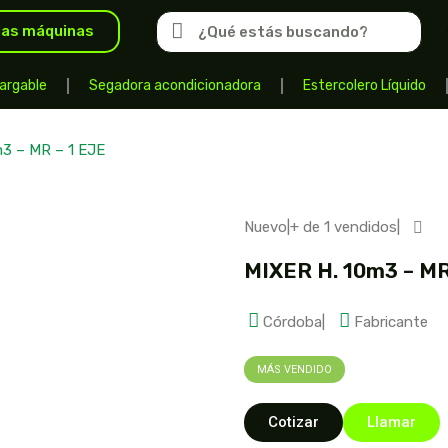
las máquinas
argable
Segadora acondicionadora
Estercolero Líquido
3 – MR – 1 EJE
Nuevo
|
+ de 1 vendidos
|
MIXER H. 10m3 – MR
Córdoba
|
Fabricante
MÁS VENDIDO
Cotizar
Llamar