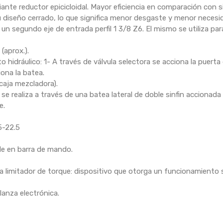
nte reductor epicicloidal. Mayor eficiencia en comparación con 
diseño cerrado, lo que significa menor desgaste y menor necesida
n segundo eje de entrada perfil 1 3/8 Z6. El mismo se utiliza pa
(aprox.).
 hidráulico: 1- A través de válvula selectora se acciona la puerta
iona la batea.
caja mezcladora).
e realiza a través de una batea lateral de doble sinfin accionad
e.
5-22.5
le en barra de mando.
limitador de torque: dispositivo que otorga un funcionamiento seg
anza electrónica.