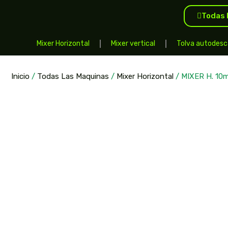
Todas 
Mixer Horizontal
Mixer vertical
Tolva autodesc
Inicio
/
Todas Las Maquinas
/
Mixer Horizontal
/ MIXER H. 10m