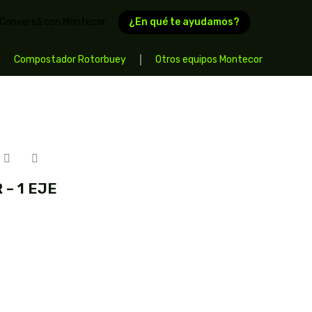
¿En qué te ayudamos?
Conversá con Montecor
Compostador Rotorbuey
Otros equipos Montecor
 – 1 EJE