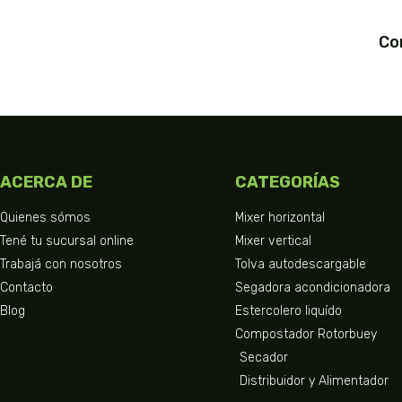
Co
ACERCA DE
CATEGORÍAS
Quienes sómos
Mixer horizontal
Tené tu sucursal online
Mixer vertical
Trabajá con nosotros
Tolva autodescargable
Contacto
Segadora acondicionadora
Blog
Estercolero liquído
Compostador Rotorbuey
Secador
Distribuidor y Alimentador