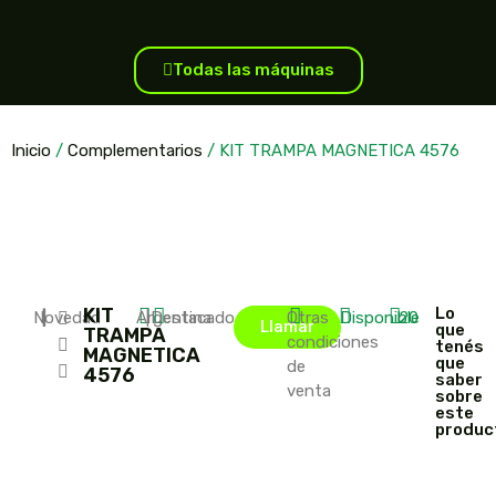
Todas las máquinas
Inicio
/
Complementarios
/ KIT TRAMPA MAGNETICA 4576
KIT
Lo
Novedad
|
|
Argentina
|
Destacado
Otras
Disponible
20
Llamar
que
TRAMPA
condiciones
tenés
MAGNETICA
que
de
4576
saber
venta
sobre
este
produc