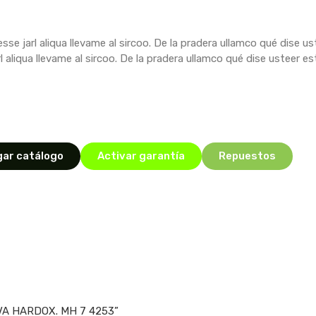
sse jarl aliqua llevame al sircoo. De la pradera ullamco qué dise 
rl aliqua llevame al sircoo. De la pradera ullamco qué dise usteer e
ar catálogo
Activar garantía
Repuestos
TOLVA HARDOX. MH 7 4253”