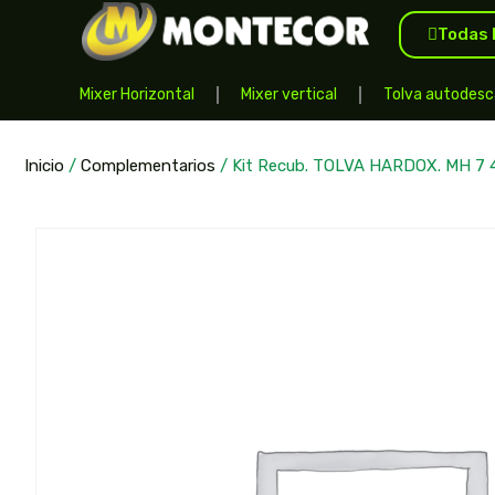
Todas 
Mixer Horizontal
Mixer vertical
Tolva autodesc
Inicio
/
Complementarios
/ Kit Recub. TOLVA HARDOX. MH 7 