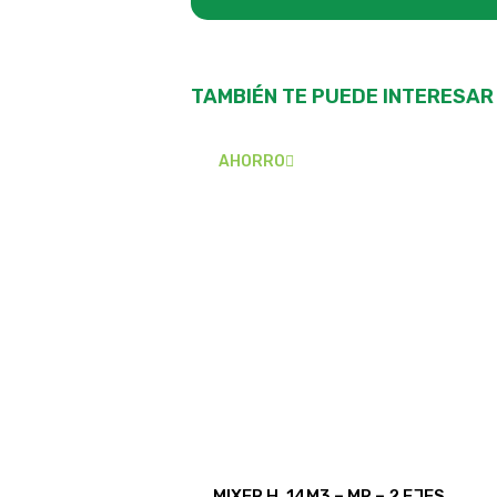
TAMBIÉN TE PUEDE INTERESAR
AHORRO
MIXER H. 14M3 – MR – 2 EJES