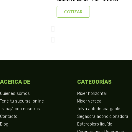
COTIZAR
ACERCA DE
CATEGORÍAS
Quienes sómos
Mixer horizontal
Tené tu sucursal online
Mixer vertical
Trabajá con nosotros
Tolva autodescargable
Contacto
Segadora acondicionadora
Blog
Estercolero liquído
Compostador Rotorbuey