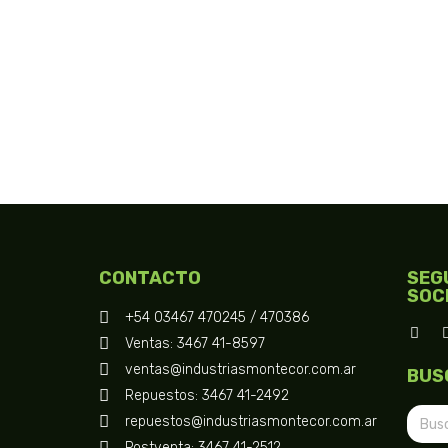
CONTACTO
SEG
SOC
+54 03467 470245 / 470386
Ventas: 3467 41-8597
ventas@industriasmontecor.com.ar
BUS
Repuestos: 3467 41-2492
repuestos@industriasmontecor.com.ar
Postventa: 3467 41-2512