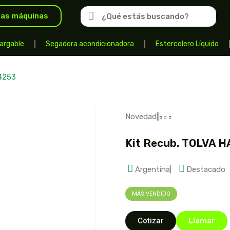
las máquinas
argable
Segadora acondicionadora
Estercolero Líquido
4253
Novedad
|
|
Kit Recub. TOLVA 
Argentina
|
Destacado
MÁS VENDIDO
Cotizar
Llamar