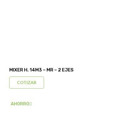
MIXER H. 14M3 – MR – 2 EJES
COTIZAR
AHORRO