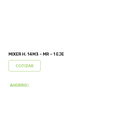
MIXER H. 14M3 – MR – 1 EJE
COTIZAR
AHORRO