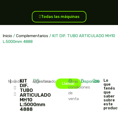
Todas las máquinas
Inicio
/
Complementarios
/ KIT DIF. TUBO ARTICULADO MH10
L:5000mm 4888
KIT
Lo
Novedad
|
|
Argentina
|
Destacado
Otras
Disponible
20
Llamar
que
DIF.
condiciones
tenés
TUBO
que
de
ARTICULADO
saber
venta
MH10
sobre
L:5000mm
este
produc
4888