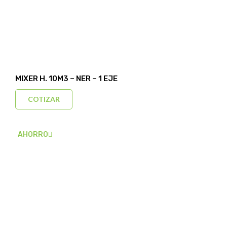
MIXER H. 10M3 – NER – 1 EJE
COTIZAR
AHORRO