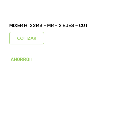
MIXER H. 22M3 – MR – 2 EJES – CUT
COTIZAR
AHORRO