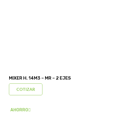
MIXER H. 14M3 – MR – 2 EJES
COTIZAR
AHORRO