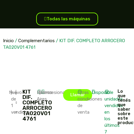
Todas las máquinas
Inicio
/
Complementarios
/ KIT DIF. COMPLETO ARROCERO
TA020V01 4761
KIT
Lo
Nuevo
|
+
|
Buenos
|
Concesionario
Otras
Disponible
30
Llamar
que
DIF.
de
Aires
condiciones
unidades
tenés
COMPLETO
que
1
de
vendidas
ARROCERO
saber
vendidos
venta
en
TA020V01
sobre
4761
este
los
produc
últimos
7