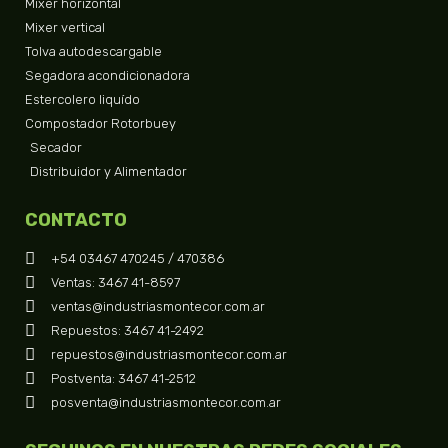
Mixer horizontal
Mixer vertical
Tolva autodescargable
Segadora acondicionadora
Estercolero liquído
Compostador Rotorbuey
Secador
Distribuidor y Alimentador
CONTACTO
+54 03467 470245 / 470386
Ventas: 3467 41-8597
ventas@industriasmontecor.com.ar
Repuestos: 3467 41-2492
repuestos@industriasmontecor.com.ar
Postventa: 3467 41-2512
posventa@industriasmontecor.com.ar