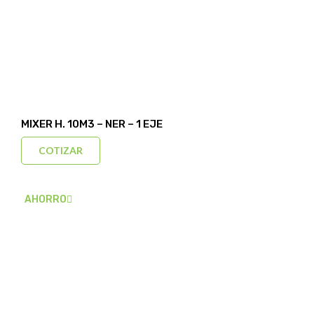
MIXER H. 10M3 – NER – 1 EJE
COTIZAR
AHORRO