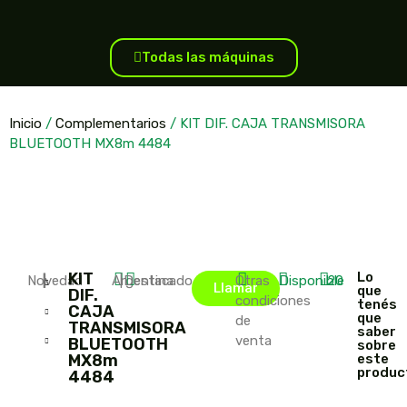
Todas las máquinas
Inicio
/
Complementarios
/ KIT DIF. CAJA TRANSMISORA
BLUETOOTH MX8m 4484
KIT
Lo
Novedad
|
|
Argentina
|
Destacado
Otras
Disponible
20
Llamar
que
DIF.
condiciones
tenés
CAJA
que
de
TRANSMISORA
saber
venta
BLUETOOTH
sobre
MX8m
este
produc
4484