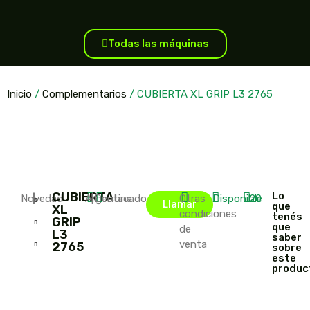
Todas las máquinas
Inicio
/
Complementarios
/ CUBIERTA XL GRIP L3 2765
CUBIERTA
Lo
Novedad
|
|
Argentina
|
Destacado
Otras
Disponible
20
Llamar
que
XL
condiciones
tenés
GRIP
que
de
L3
saber
venta
2765
sobre
este
produc