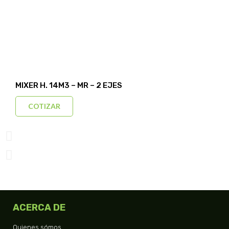
MIXER H. 14M3 – MR – 2 EJES
COTIZAR
ACERCA DE
Quienes sómos