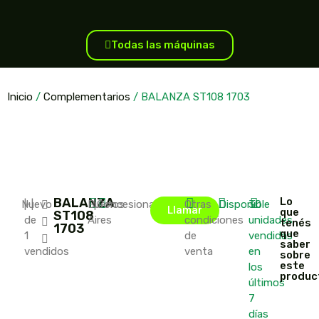
Todas las máquinas
Inicio
/
Complementarios
/ BALANZA ST108 1703
BALANZA
Lo
Nuevo
|
+
|
Buenos
|
Concesionario
Otras
Disponible
30
Llamar
que
ST108
de
Aires
condiciones
unidades
tenés
1703
que
1
de
vendidas
saber
vendidos
venta
en
sobre
este
los
produc
últimos
7
días