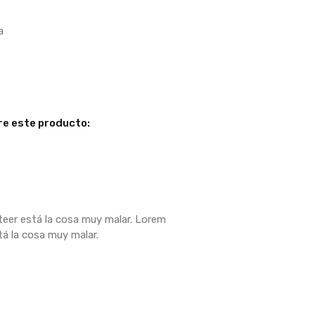
a
re este producto:
usteer está la cosa muy malar. Lorem
stá la cosa muy malar.