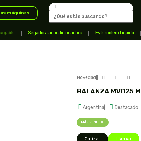
las máquinas
argable
Segadora acondicionadora
Estercolero Líquido
Novedad
|
|
BALANZA MVD25 M
Argentina
|
Destacado
MÁS VENDIDO
Cotizar
Llamar