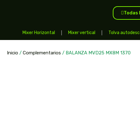
Todas 
Mixer Horizontal
Mixer vertical
Tolva autodesc
Inicio
/
Complementarios
/ BALANZA MVD25 MX8M 1370