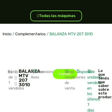
Todas las máquinas
Inicio
/
Complementarios
/ BALANZA MTV 207 3010
BALANZA
Lo
Nuevo
|
+
|
Buenos
|
Concesionario
Otras
Disponible
30
Llamar
que
MTV
de
Aires
condiciones
unidades
tenés
207
que
1
de
vendidas
3010
saber
vendidos
venta
en
sobre
este
los
produc
últimos
7
días