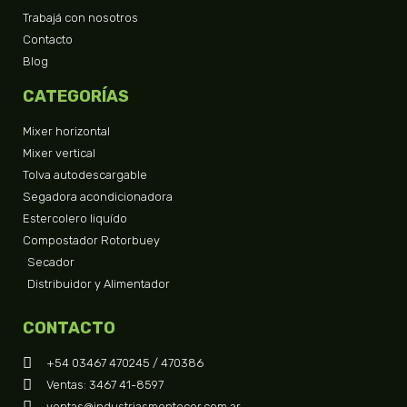
Trabajá con nosotros
Contacto
Blog
CATEGORÍAS
Mixer horizontal
Mixer vertical
Tolva autodescargable
Segadora acondicionadora
Estercolero liquído
Compostador Rotorbuey
Secador
Distribuidor y Alimentador
CONTACTO
+54 03467 470245 / 470386
Ventas: 3467 41-8597
ventas@industriasmontecor.com.ar