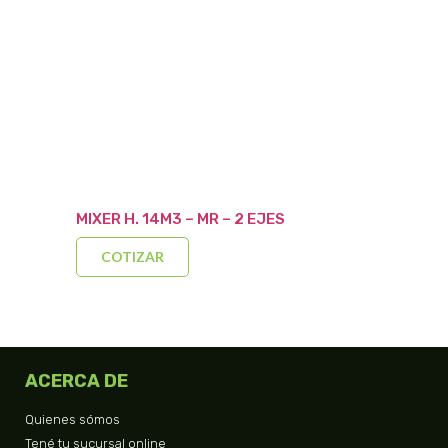
MIXER H. 14M3 – MR – 2 EJES
COTIZAR
ACERCA DE
Quienes sómos
Tené tu sucursal online