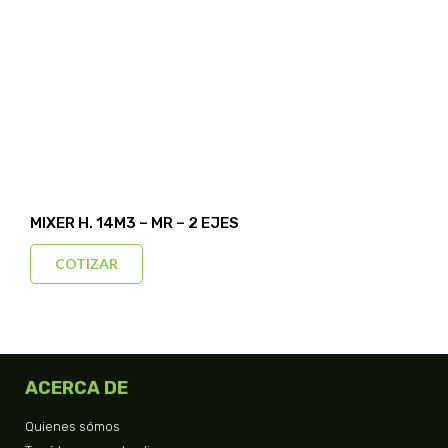
MIXER H. 14M3 – MR – 2 EJES
COTIZAR
ACERCA DE
Quienes sómos