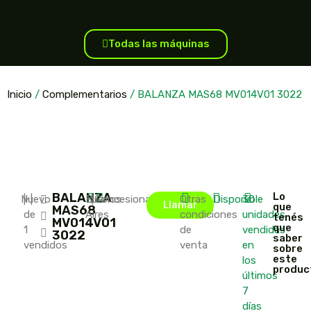
Todas las máquinas
Inicio
/
Complementarios
/ BALANZA MAS68 MV014V01 3022
BALANZA
Lo
Nuevo
|
+
|
Buenos
|
Concesionario
Otras
Disponible
30
Llamar
que
MAS68
de
Aires
condiciones
unidades
tenés
MV014V01
que
1
de
vendidas
3022
saber
vendidos
venta
en
sobre
este
los
produc
últimos
7
días