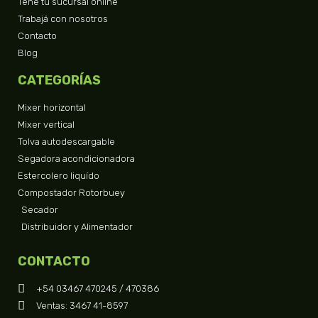
Tené tu sucursal online
Trabajá con nosotros
Contacto
Blog
CATEGORÍAS
Mixer horizontal
Mixer vertical
Tolva autodescargable
Segadora acondicionadora
Estercolero liquído
Compostador Rotorbuey
Secador
Distribuidor y Alimentador
CONTACTO
+54 03467 470245 / 470386
Ventas: 3467 41-8597