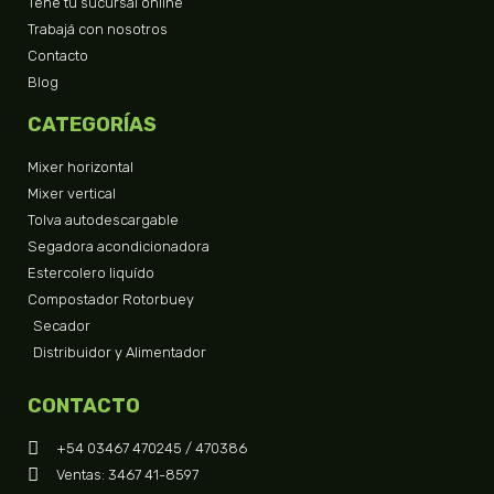
Tené tu sucursal online
Trabajá con nosotros
Contacto
Blog
CATEGORÍAS
Mixer horizontal
Mixer vertical
Tolva autodescargable
Segadora acondicionadora
Estercolero liquído
Compostador Rotorbuey
Secador
Distribuidor y Alimentador
CONTACTO
+54 03467 470245 / 470386
Ventas: 3467 41-8597