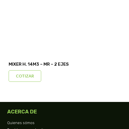
MIXER H. 14M3 – MR – 2 EJES
COTIZAR
ACERCA DE
Quienes sómos