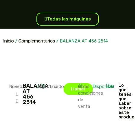
Todas las máquinas
Inicio
/
Complementarios
/ BALANZA AT 456 2514
BALANZA
Lo
Novedad
|
|
Argentina
|
Destacado
Otras
Disponible
20
Llamar
que
AT
condiciones
tenés
456
que
de
2514
saber
venta
sobre
este
produc