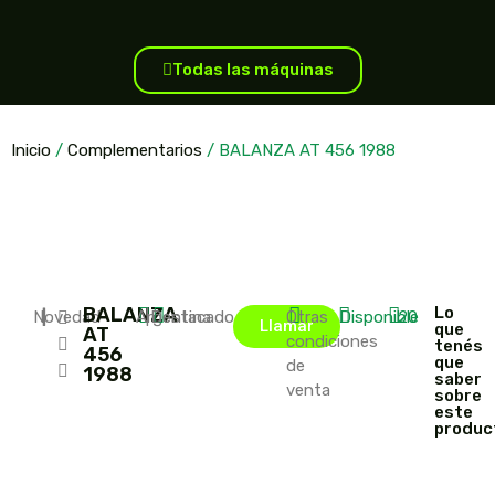
Todas las máquinas
Inicio
/
Complementarios
/ BALANZA AT 456 1988
BALANZA
Lo
Novedad
|
|
Argentina
|
Destacado
Otras
Disponible
20
Llamar
que
AT
condiciones
tenés
456
que
de
1988
saber
venta
sobre
este
produc