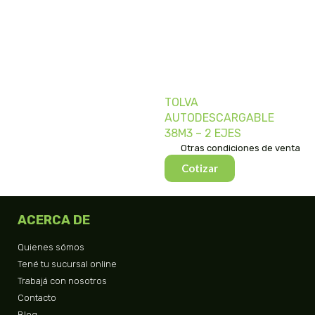
TOLVA
AUTODESCARGABLE
38M3 – 2 EJES
Otras condiciones de venta
Cotizar
ACERCA DE
Quienes sómos
Tené tu sucursal online
Trabajá con nosotros
Contacto
Blog