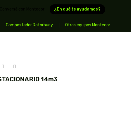
¿En qué te ayudamos?
Conversá con Montecor
Compostador Rotorbuey
Otros equipos Montecor
STACIONARIO 14m3