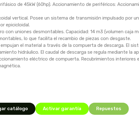
trifásico de 45kW (60hp). Accionamiento de periféricos: Accionam
coidal vertical. Posee un sistema de transmisión impulsado por un
r epicicloidal.
ero con uniones desmontables. Capacidad: 14 m3 (volumen caja me
ntables, lo que facilita el recambio de piezas con desgaste.
 empujan el material a través de la compuerta de descarga. El si
miento hidráulico. El caudal de descarga se regula mediante la ap
Accionamiento eléctrico de compuerta. Recubrimientos interiores
magnética.
ar catálogo
Activar garantía
Repuestos