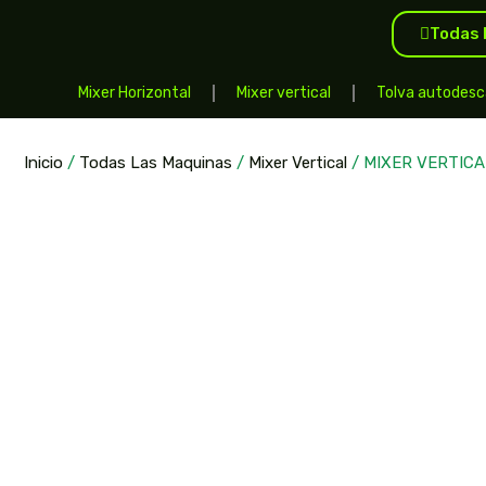
Todas 
Mixer Horizontal
Mixer vertical
Tolva autodesc
Inicio
/
Todas Las Maquinas
/
Mixer Vertical
/ MIXER VERTICA