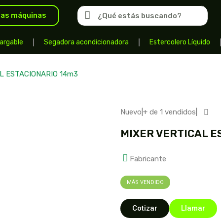
las máquinas
argable
Segadora acondicionadora
Estercolero Líquido
L ESTACIONARIO 14m3
Nuevo
|
+ de 1 vendidos
|
MIXER VERTICAL E
Fabricante
MÁS VENDIDO
Cotizar
Llamar