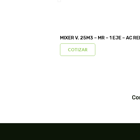
MIXER V. 25M3 – MR – 1 EJE – AC RE
COTIZAR
Co