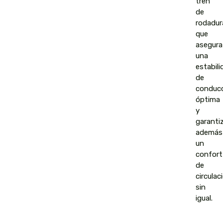
tren
de
rodadur
que
asegura
una
estabili
de
conduc
óptima
y
garanti
además
un
confort
de
circulac
sin
igual.