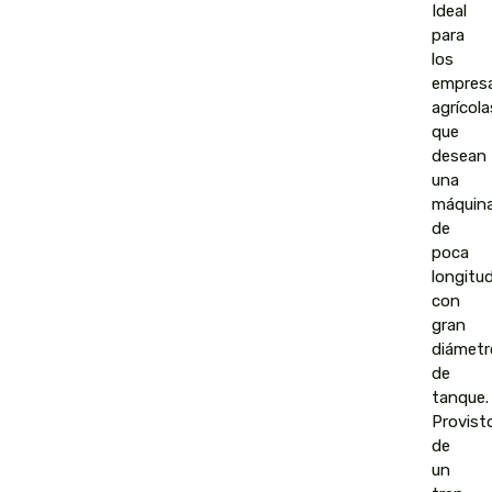
Ideal
para
los
empresa
agrícola
que
desean
una
máquin
de
poca
longitud
con
gran
diámetr
de
tanque.
Provist
de
un