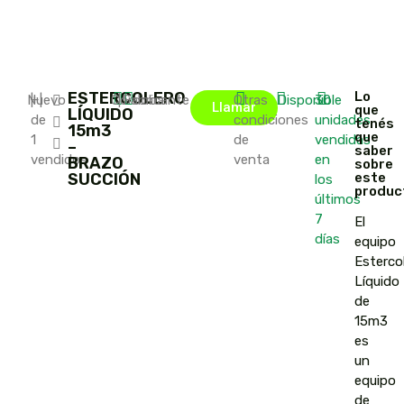
ESTERCOLERO
Lo
Nuevo
|
+
|
Córdoba
|
Fabricante
Otras
Disponible
30
Llamar
que
LÍQUIDO
de
condiciones
unidades
tenés
15m3
que
1
de
vendidas
–
saber
vendidos
venta
en
BRAZO
sobre
SUCCIÓN
este
los
produc
últimos
7
El
días
equipo
Esterco
Líquido
de
15m3
es
un
equipo
de