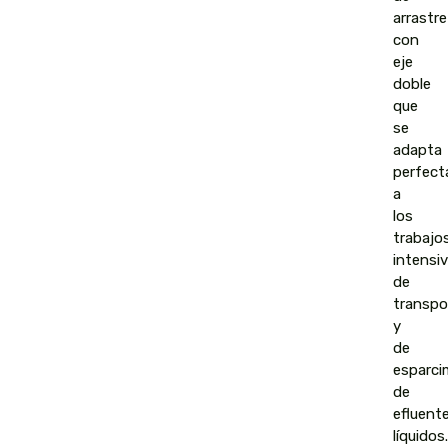
arrastre
con
eje
doble
que
se
adapta
perfec
a
los
trabajo
intensi
de
transpo
y
de
esparci
de
efluent
líquidos.