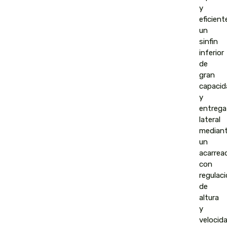
y
eficient
un
sinfin
inferior
de
gran
capacid
y
entrega
lateral
median
un
acarrea
con
regulac
de
altura
y
velocida