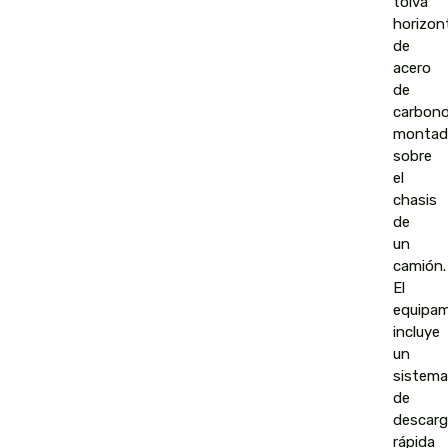
tolva
horizon
de
acero
de
carbono
montad
sobre
el
chasis
de
un
camión.
El
equipam
incluye
un
sistema
de
descarg
rápida