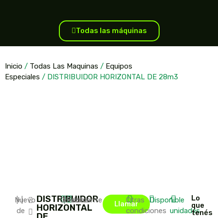
Todas las máquinas
Inicio
/
Todas Las Maquinas
/
Equipos
Especiales
/ DISTRIBUIDOR HORIZONTAL DE 28m3
DISTRIBUIDOR
Lo
Nuevo
|
+
|
Córdoba
|
Fabricante
Otras
Disponible
1
Llamar
que
HORIZONTAL
de
condiciones
unidades
tenés
DE