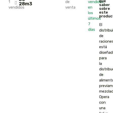
que
1
de
vendidas
28m3
saber
vendidos
venta
en
sobre
este
los
produc
últimos
7
El
días
distribu
de
racione
está
diseñad
para
la
distribu
de
aliment
previam
mezclad
Opera
con
una