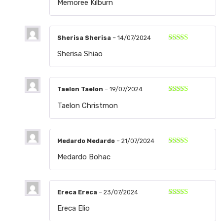
Memoree Kilburn
con
5
de 5
Sherisa Sherisa
–
14/07/2024
Valorado
Sherisa Shiao
con
5
de 5
Taelon Taelon
–
19/07/2024
Valorado
Taelon Christmon
con
5
de 5
Medardo Medardo
–
21/07/2024
Valorado
Medardo Bohac
con
5
de 5
Ereca Ereca
–
23/07/2024
Valorado
Ereca Elio
con
5
de 5