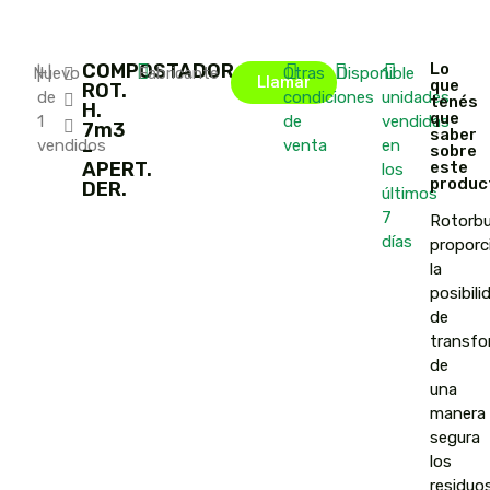
COMPOSTADOR
Lo
Nuevo
|
+
|
Fabricante
Otras
Disponible
1
Llamar
que
ROT.
de
condiciones
unidades
tenés
H.
que
1
de
vendidas
7m3
saber
vendidos
venta
en
–
sobre
APERT.
este
los
produc
DER.
últimos
7
Rotorb
días
proporc
la
posibili
de
transfo
de
una
manera
segura
los
residuo