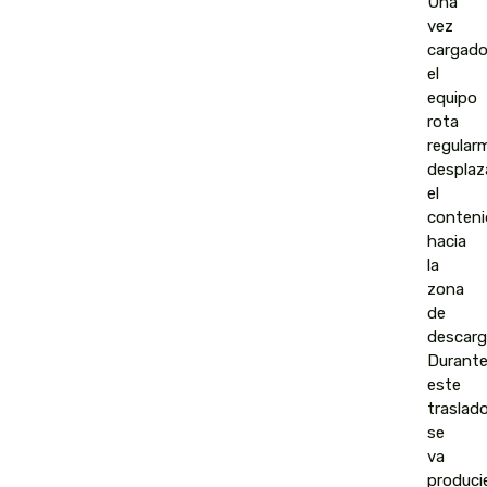
Una
vez
cargado
el
equipo
rota
regular
despla
el
conteni
hacia
la
zona
de
descarg
Durant
este
traslad
se
va
produci