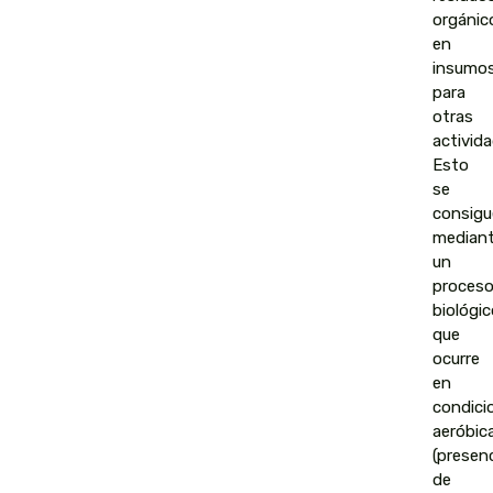
orgánic
en
insumo
para
otras
activida
Esto
se
consigu
median
un
proces
biológic
que
ocurre
en
condici
aeróbic
(presen
de