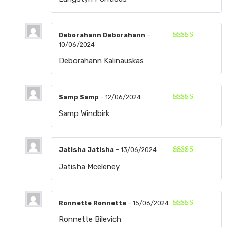
con
5
de 5
Deborahann Deborahann
–
10/06/2024
Valorado
con
5
de 5
Deborahann Kalinauskas
Samp Samp
–
12/06/2024
Valorado
Samp Windbirk
con
5
de 5
Jatisha Jatisha
–
13/06/2024
Valorado
Jatisha Mceleney
con
5
de 5
Ronnette Ronnette
–
15/06/2024
Valorado
Ronnette Bilevich
con
5
de 5