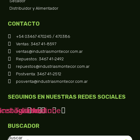
Secador
Distribuidor y Alimentador
CONTACTO
+54 03467 470245 / 470386
Ventas: 3467 41-8597
ventas@industriasmontecor.com.ar
Repuestos: 3467 41-2492
repuestos@industriasmontecor.com.ar
Postventa: 3467 41-2512
posventa@industriasmontecor.com.ar
SEGUINOS EN NUESTRAS REDES SOCIALES
acebook
Instagram
Twitter
Linkedin
Youtube
BUSCADOR
Buscar