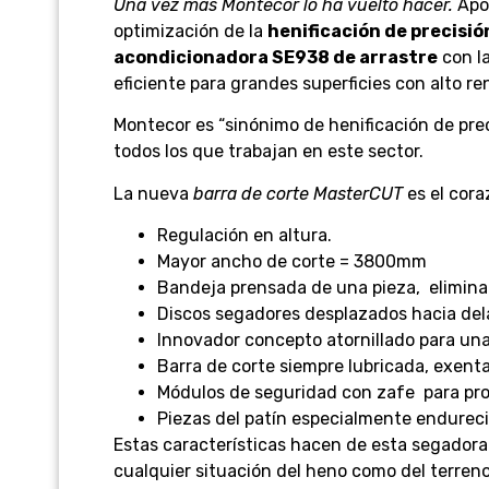
Una vez más Montecor lo ha vuelto hacer.
Apor
optimización de la
henificación de precisió
acondicionadora SE938
de arrastre
con la
eficiente para grandes superficies con alto re
Montecor es “sinónimo de henificación de prec
todos los que trabajan en este sector.
La nueva
barra de corte MasterCUT
es el cor
Regulación en altura.
Mayor ancho de corte = 3800mm
Bandeja prensada de una pieza, elimina
Discos segadores desplazados hacia del
Innovador concepto atornillado para una
Barra de corte siempre lubricada, exent
Módulos de seguridad con zafe para pro
Piezas del patín especialmente endureci
Estas características hacen de esta segadora 
cualquier situación del heno como del terreno