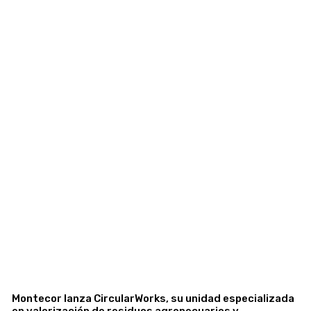
Montecor lanza CircularWorks, su unidad especializada
en valorización de residuos agropecuarios y