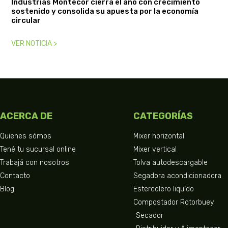
Industrias Montecor cierra el año con crecimiento
sostenido y consolida su apuesta por la economía
circular
VER NOTICIA >
ACERCA DE
CATEGORÍAS
Quienes sómos
Mixer horizontal
Tené tu sucursal online
Mixer vertical
Trabajá con nosotros
Tolva autodescargable
Contacto
Segadora acondicionadora
Blog
Estercolero liquído
Compostador Rotorbuey
Secador