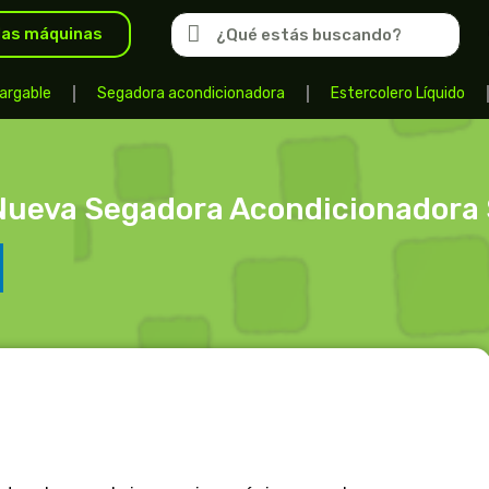
las máquinas
argable
Segadora acondicionadora
Estercolero Líquido
Nueva Segadora Acondicionadora