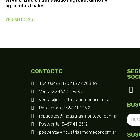
agroindustriales
VER NOTICIA >
CONTACTO
SEG
SOC
+54 03467 470245 / 470386
Ventas: 3467 41-8597
ventas@industriasmontecor.com.ar
BUS
Repuestos: 3467 41-2492
repuestos@industriasmontecor.com.ar
Postventa: 3467 41-2512
posventa@industriasmontecor.com.ar
SUS