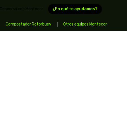
¿En qué te ayudamos?
Conversá con Montecor
Compostador Rotorbuey
Otros equipos Montecor