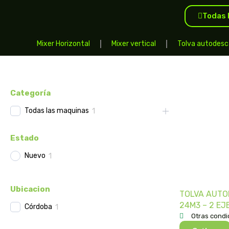
Todas 
Mixer Horizontal
Mixer vertical
Tolva autodesc
Categoría
Todas las maquinas
1
Estado
Nuevo
1
Ubicacion
TOLVA AUT
24M3 – 2 EJ
Córdoba
1
Otras condi