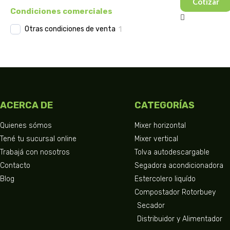
Cotizar
Condiciones comerciales
Otras condiciones de venta
1
ACERCA DE
CATEGORÍAS
Quienes sómos
Mixer horizontal
Tené tu sucursal online
Mixer vertical
Trabajá con nosotros
Tolva autodescargable
Contacto
Segadora acondicionadora
Blog
Estercolero liquído
Compostador Rotorbuey
Secador
Distribuidor y Alimentador