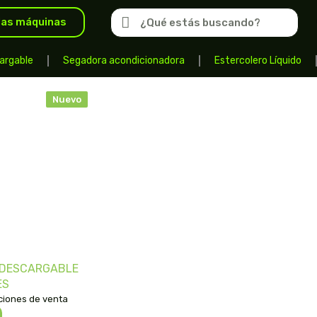
las máquinas
argable
Segadora acondicionadora
Estercolero Líquido
Nuevo
ODESCARGABLE
ES
ciones de venta