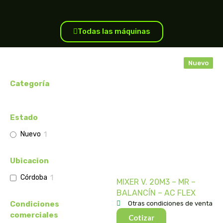
Todas las máquinas
Nuevo
Categoría
Estado
Nuevo
1
Ubicacion
Córdoba
1
MIXER V. 20M3 – MR –
BALANCÍN – AC FLEX
Condiciones
Otras condiciones de venta
comerciales
Cotizar