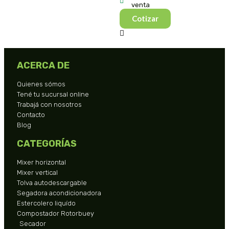
venta
Cotizar
ACERCA DE
Quienes sómos
Tené tu sucursal online
Trabajá con nosotros
Contacto
Blog
CATEGORÍAS
Mixer horizontal
Mixer vertical
Tolva autodescargable
Segadora acondicionadora
Estercolero liquído
Compostador Rotorbuey
Secador