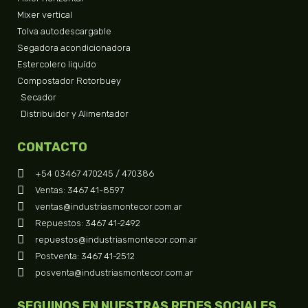
Mixer vertical
Tolva autodescargable
Segadora acondicionadora
Estercolero liquído
Compostador Rotorbuey
Secador
Distribuidor y Alimentador
CONTACTO
+54 03467 470245 / 470386
Ventas: 3467 41-8597
ventas@industriasmontecor.com.ar
Repuestos: 3467 41-2492
repuestos@industriasmontecor.com.ar
Postventa: 3467 41-2512
posventa@industriasmontecor.com.ar
SEGUINOS EN NUESTRAS REDES SOCIALES