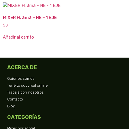
MIXER H. 3m3 – NE – 1 EJE
$
0
Añadir al carrito
ACERCA DE
Quienes sómos
Tené tu sucursal online
Trabajá con nosotros
Contacto
Blog
CATEGORÍAS
Mixer horizontal