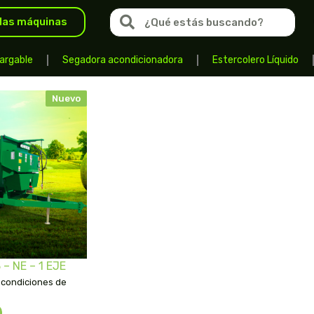
las máquinas
argable
Segadora acondicionadora
Estercolero Líquido
Nuevo
 – NE – 1 EJE
 condiciones de