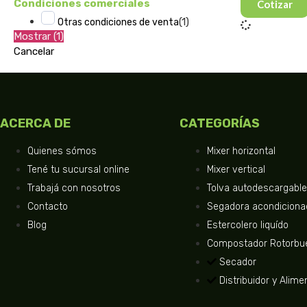
Condiciones comerciales
Cotizar
(
1
)
Otras condiciones de venta
Mostrar
(
1
)
Cancelar
ACERCA DE
CATEGORÍAS
Quienes sómos
Mixer horizontal
Tené tu sucursal online
Mixer vertical
Trabajá con nosotros
Tolva autodescargabl
Contacto
Segadora acondiciona
Blog
Estercolero liquído
Compostador Rotorbu
Secador
Distribuidor y Alime