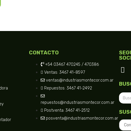
CONTACTO
SEG
SOC
+54 03467 470245 / 470386
Ventas: 3467 41-8597
e
ventas@industriasmontecor.com.ar
BUS
dora
Repuestos: 3467 41-2492
repuestos@industriasmontecor.com.ar
ey
Postventa: 3467 41-2512
SUS
posventa@industriasmontecor.com.ar
ntador