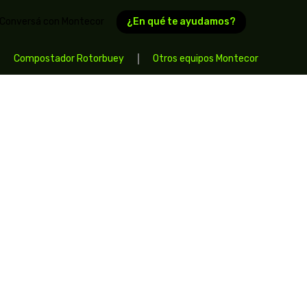
¿En qué te ayudamos?
Conversá con Montecor
Compostador Rotorbuey
Otros equipos Montecor