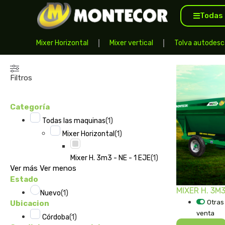
Todas 
Mixer Horizontal
Mixer vertical
Tolva autodesc
Filtros
Categoría
(
1
)
Todas las maquinas
(
1
)
Mixer Horizontal
(
1
)
Mixer H. 3m3 - NE - 1 EJE
Ver más
Ver menos
Estado
MIXER H. 3M3
(
1
)
Nuevo
Otras
Ubicacion
venta
(
1
)
Córdoba